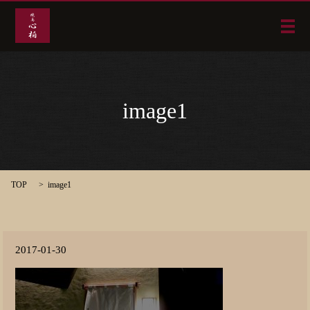
メ
image1
TOP
image1
2017-01-30